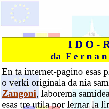
I D O - 
da F e r n a 
En ta internet-pagino esas pl
o verki originala da nia sa
Zangoni
, laborema samide
esas tre utila por lernar la