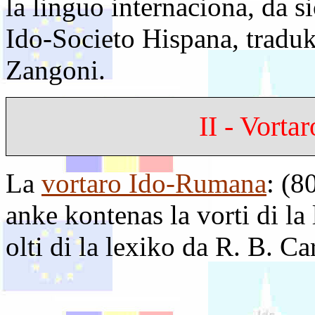
la linguo internaciona, da 
Ido-Societo Hispana, traduk
Zangoni.
II - Vort
La
vortaro Ido-Rumana
: (8
anke kontenas la vorti di l
olti di la lexiko da R. B. C